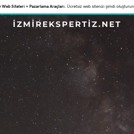
Web Siteleri + Pazarlama Araçları.
Ücretsiz web sitenizi şimdi oluşturun
IZMIREKSPERTIZ.NET